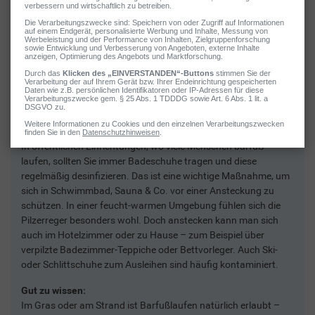
2 / 5
Nicht barfuß laufen
In öffentlichen Einrichtungen, wo viele Menschen barfuß
laufen, sollten Sie immer Badeschuhe tragen und diese
regelmäßig desinfizieren. Das ist eine wichtige Maßnahme, um
sich in Schwimmbad, Sauna & Co. vor einer Ansteckung zu
schützen. In einer feucht-warmen Umgebung fühlen sich die
Pilzerreger besonders wohl. Doch anstecken kann man sich
auch im Hotelzimmer oder zu Hause – zum Beispiel über
verpilzte Badezimmer-Teppiche oder Bettvorleger. Auch Ski-
oder Schlittschuhe zum Ausleihen sind häufig kontaminiert.
Gut zu wissen:
Im Gras oder am Strand ist Barfußlaufen natürlich erlaubt –