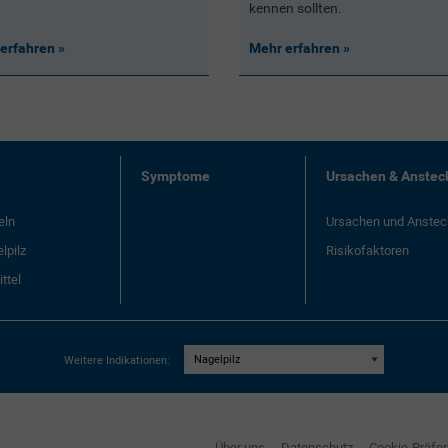
kennen sollten.
erfahren
Mehr erfahren
Symptome
Ursachen & Anstec
eln
Ursachen und Anste
lpilz
Risikofaktoren
ttel
Weitere Indikationen:
Über uns
Datenschutz
Cookie-Präfe