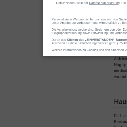
Apfeles
Nagelpi
sie deu
was ist
Haus
Die Lis
Backpul