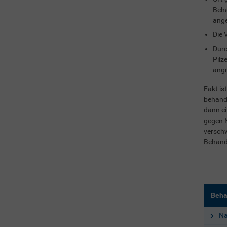
Beha
ange
Die 
Durc
Pilz
angr
Fakt is
behande
dann ei
gegen N
verschw
Behand
Beha
Na