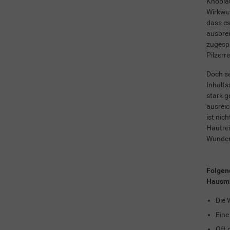
Knoblau
Wirkwei
dass es
ausbrei
zugespr
Pilzerr
Doch se
Inhalts
stark g
ausreic
ist nic
Hautre
Wunderm
Folgen
Hausmit
Die 
Eine
Oft 