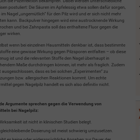
ch die Pilzinfektion bekämpfen. Dabei werden unterschiedliche
sen postuliert: Die Säuren im Apfelessig etwa sollen dafür sorgen,
 im Nagel „ungemütlich“ für den Pilz wird und er sich nicht mehr
ten kann. Backpulver hingegen wird eine austrocknende Wirkung
ochen und bei Zahnpasta soll das enthaltene Fluor gegen die
eger wirken.
lbst wenn bei einzelnen Hausmitteln denkbar ist, dass bestimmte
stoffe eine gewisse Wirkung gegen Pilzsporen entfalten – ob diese
enug ist und die relevanten Stoffe den Nagel überhaupt in
hendem Maße durchdringen können, ist mehr als fraglich. Zudem
ht ausgeschlossen, dass es bei solchen „Experimenten“ zu
izungen bzw. allergischen Reaktionen kommt. Um echte
ittel gegen Nagelpilz handelt es sich also definitiv nicht.
de Argumente sprechen gegen die Verwendung von
teln bei Nagelpilz:
Wirksamkeit ist nicht in klinischen Studien belegt.
 gleichbleibende Dosierung ist meist schwierig umzusetzen.
gibt es keine oder widersprüchliche Angaben zur Dauer der