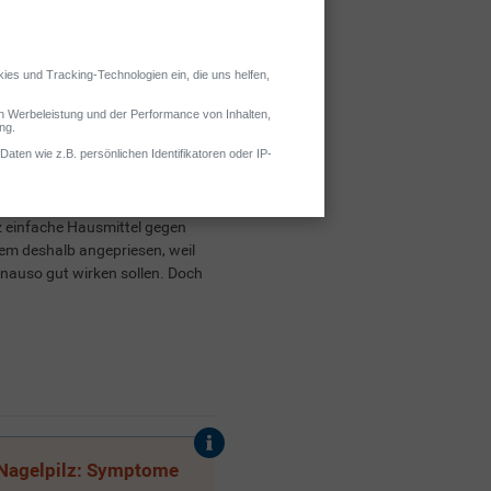
z einfache Hausmittel gegen
rem deshalb angepriesen, weil
enauso gut wirken sollen. Doch
Nagelpilz: Symptome