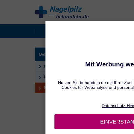
Nagelpilz
behandeln
Was ist Nagelpilz?
Beha
APFELE
Behandlung
Nag
Nagelpilz behandeln
Mittel gegen Nagelpilz
Nagelpilz: Hausmittel