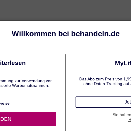
ndlung
Symptome
Ursachen & Ans
SSIG & CO.
elpilz: Hausmittel