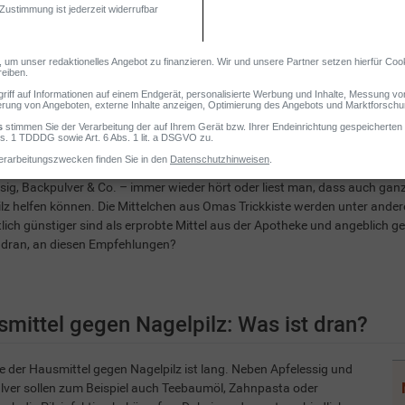
sig, Backpulver & Co. – immer wieder hört oder liest man, dass auch gan
lz helfen können. Die Mittelchen aus Omas Trickkiste werden unter ande
tlich günstiger sind als erprobte Mittel aus der Apotheke und angeblich g
 dran, an diesen Empfehlungen?
mittel gegen Nagelpilz: Was ist dran?
te der Hausmittel gegen Nagelpilz ist lang. Neben Apfelessig und
ver sollen zum Beispiel auch Teebaumöl, Zahnpasta oder