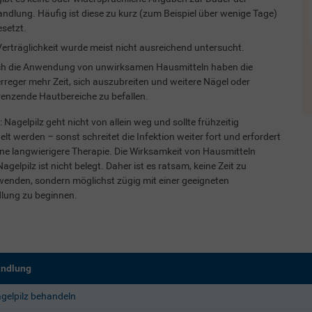
ndlung. Häufig ist diese zu kurz (zum Beispiel über wenige Tage)
setzt.
Verträglichkeit wurde meist nicht ausreichend untersucht.
h die Anwendung von unwirksamen Hausmitteln haben die
Leihschuhe
erreger mehr Zeit, sich auszubreiten und weitere Nägel oder
enzende Hautbereiche zu befallen.
t: Nagelpilz geht nicht von allein weg und sollte frühzeitig
lt werden – sonst schreitet die Infektion weiter fort und erfordert
ne langwierigere Therapie. Die Wirksamkeit von Hausmitteln
agelpilz ist nicht belegt. Daher ist es ratsam, keine Zeit zu
enden, sondern möglichst zügig mit einer geeigneten
lung zu beginnen.
ndlung
gelpilz behandeln