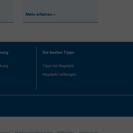
Mehr erfahren
kung
Die besten Tipps
ckung
Tipps bei Nagelpilz
Nagelpilz vorbeugen
renzen
Nutzungsbedingungen
Bildrechte
Impressum